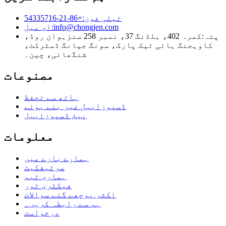
ٹیلی فون:
+86-21-54335716
info@chongjen.com
ای میل:
پتہ:
کمرہ 402، بلڈنگ 37، نمبر 258 سنزہوان روڈ،
کاوہجنگ ہائی ٹیک پارک، سونگ جیانگ ڈسٹرکٹ،
شنگھائی، چین۔
مصنوعات
ہاتھ سے تحفظ
ڈسپوزایبل غیر بنے ہوئے
پیئ ڈسپوزایبل
معلومات
ہمارے بارے میں
سرٹیفکیٹ
ہماری ٹیم
فیکٹری ٹور
اکثر پوچھے گئے سوالات
ہم سے رابطہ کریں۔
درخواست