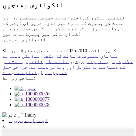
انکوائری بھیجیں
لیتھیم بیٹری کی اختراعات، خصوصی پیشکشوں، اور
صنعت کی بصیرت کے بارے میں تازہ ترین اپ ڈیٹس کے
لیے ہمارے نیوز لیٹر کو سبسکرائب کریں — سیدھے آپ
کے ان باکس میں پہنچائے جائیں!
انکوائری بھیجیں
© کاپی رائٹ - 2010-2025 : جملہ حقوق محفوظ ہیں۔
نمایاں مصنوعات
,
سائٹ کا نقشہ
,
میڈیکل دستانے
ملائیشیا
,
پہ تہبند
,
جوتوں کا احاطہ
,
نائٹریل امتحان
کے دستانے
,
نائٹریل اور ونائل دستانے
,
جراحی چپل
ڈسپوزایبل
,
تمام مصنوعات
سماجی روابط:
ای میل بھیجیں۔
x