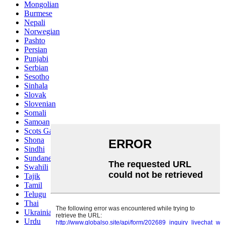
Mongolian
Burmese
Nepali
Norwegian
Pashto
Persian
Punjabi
Serbian
Sesotho
Sinhala
Slovak
Slovenian
Somali
Samoan
Scots Gaelic
Shona
Sindhi
Sundanese
Swahili
Tajik
Tamil
Telugu
Thai
Ukrainian
Urdu