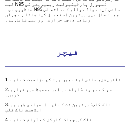
لیے N95 ڈسپوزل پارٹیکیولیٹ ریسپریٹر کی
منظوری دی۔ N95 سانس لینے والے والو کے ساتھ اس
صورت حال میں بہترین استعمال کیا جاتا ہے جہاں
زیادہ درجہ حرارت اور نمی شامل ہو۔
فیچر
1. فلٹریشن، سانس لینے میں بہت کم مزاحمت کے لیے
2. سر کے دو پٹے: آرام دہ اور محفوظ مہر فراہم
کریں۔
3. ناک کلپ: بہترین فٹ کے لیے انفرادی طور پر
ایڈجسٹ ناک کلپ
4. ناک کی جھاگ: کارکن کے آرام کے لیے