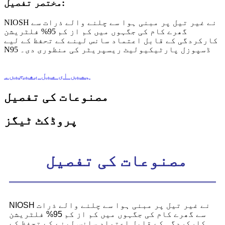
مختصر تفصیل:
NIOSH نے غیر تیل پر مبنی ہوا سے چلنے والے ذرات سے
گھرے کام کی جگہوں میں کم از کم 95% فلٹریشن
کارکردگی کے قابل اعتماد سانس لینے کے تحفظ کے لیے
N95 ڈسپوزل پارٹیکیولیٹ ریسپریٹر کی منظوری دی۔
ہمیں ای میل بھیجیں۔
مصنوعات کی تفصیل
پروڈکٹ ٹیگز
مصنوعات کی تفصیل
NIOSH نے غیر تیل پر مبنی ہوا سے چلنے والے ذرات
سے گھرے کام کی جگہوں میں کم از کم 95% فلٹریشن
کارکردگی کے قابل اعتماد سانس لینے کے تحفظ کے