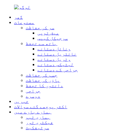
گھر
مصنوعات
سر کی حفاظت
میش ٹوپی
سرجیکل کیپس
ہاتھ سے تحفظ
ونائل دستانے
نائٹریل دستانے
وٹریل دستانے
لیٹیکس دستانے
جراحی کے دستانے
جسم کی حفاظت
پاؤں کی حفاظت
دانتوں کا تحفظ
جراحی
دوسرے
خبریں
اکثر پوچھے گئے سوالات
ہمارے بارے میں
ہماری ٹیم
فیکٹری ٹور
سرٹیفکیٹ