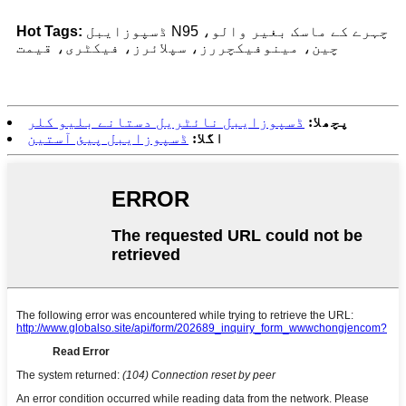
ڈسپوزایبل N95 چہرے کے ماسک بغیر والو،
Hot Tags:
چین، مینوفیکچررز، سپلائرز، فیکٹری، قیمت
پچھلا:
ڈسپوزایبل نائٹریل دستانے بلیو کلر
اگلا:
ڈسپوزایبل پیئ آستین