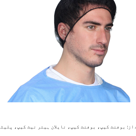
ل
از: بوفنٹ کیپ، بوفنٹ کیپ، نایلان ہیئر نیٹ کیپ، پلیٹ