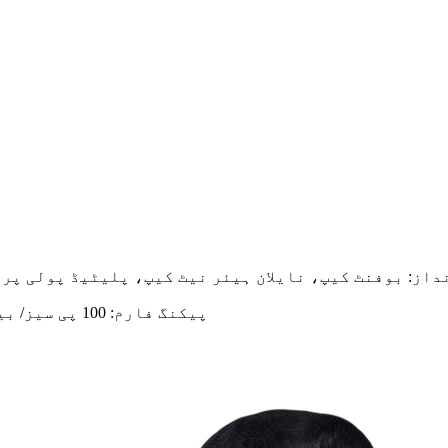
داز: بوفنٹ کیپ، نایلان ہیئر نیٹ کیپ، پلیٹیڈ پولی پر
پیکنگ فارم: 100 پی سیز/ بیگ، 100 پی سیز/ باکس، 50 پی سیز/ بیگ، 20 پی سیز/ بیگ