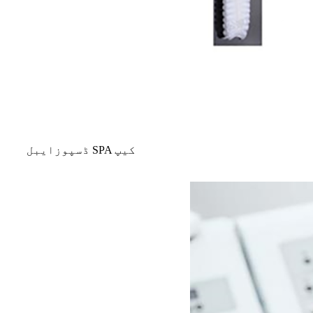
ڈسپوزایبل SPA کیپ