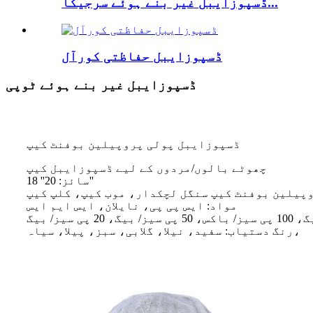
ڈسپوزایبل غیر بنے ہوئے سرجیکا...
ڈسپوزایبل حفاظتی کورآل
ڈسپوزایبل غیر بنے ہوئے ٹوپی
ڈسپوزایبل پولی پروپیلین بوفنٹ کیپ
چھوٹے بالوں/مردوں کے لیے ڈسپوزایبل کیپ
سائز: 20'' 18''
وپیلین بوفنٹ کیپ سنگل لچکدار، موب کیپ، کلپ کیپ
مواد: ایس پی پی، نایلان، ایس ایم ایس
رنگ دستیاب: سفید، نیلا، گلابی، سبز، پیلا، سیاہ،