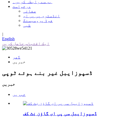
ہم سے رابطہ کریں۔
درخواست
صفائی
انڈسٹری پی پی ای
فوڈ پروسیسنگ
طبی
|
English
ایک اقتباس حاصل کریں
گھر
خبریں
ڈسپوزایبل غیر بنے ہوئے ٹوپی
خبریں
خبریں
ڈسپوزایبل سی پی ای گاؤن نِٹ کف