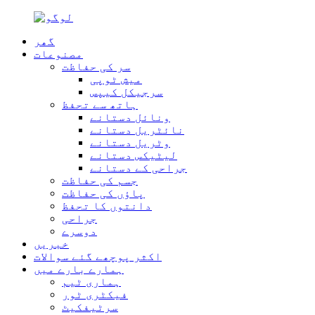
گھر
مصنوعات
سر کی حفاظت
میش ٹوپی
سرجیکل کیپس
ہاتھ سے تحفظ
ونائل دستانے
نائٹریل دستانے
وٹریل دستانے
لیٹیکس دستانے
جراحی کے دستانے
جسم کی حفاظت
پاؤں کی حفاظت
دانتوں کا تحفظ
جراحی
دوسرے
خبریں
اکثر پوچھے گئے سوالات
ہمارے بارے میں
ہماری ٹیم
فیکٹری ٹور
سرٹیفکیٹ