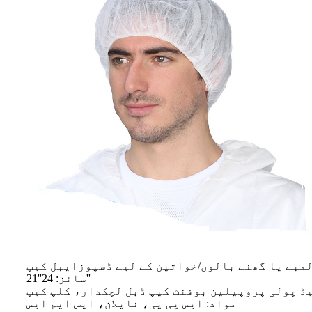
مبے یا گھنے بالوں/خواتین کے لیے ڈسپوزایبل کیپ
سائز: 24''21''
یڈ پولی پروپیلین بوفنٹ کیپ ڈبل لچکدار، کلپ کیپ
مواد: ایس پی پی، نایلان، ایس ایم ایس