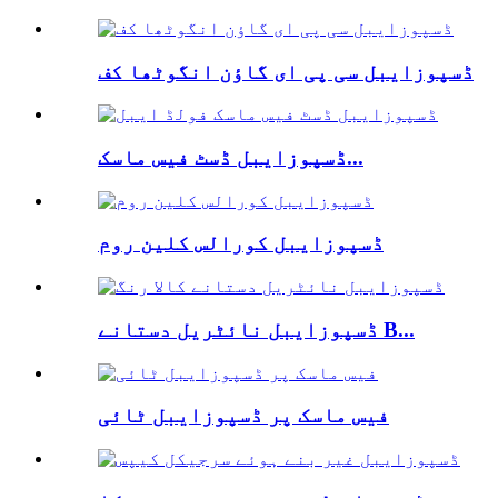
ڈسپوزایبل سی پی ای گاؤن انگوٹھا کف
ڈسپوزایبل ڈسٹ فیس ماسک...
ڈسپوزایبل کورالس کلین روم
ڈسپوزایبل نائٹریل دستانے B...
فیس ماسک پر ڈسپوزایبل ٹائی