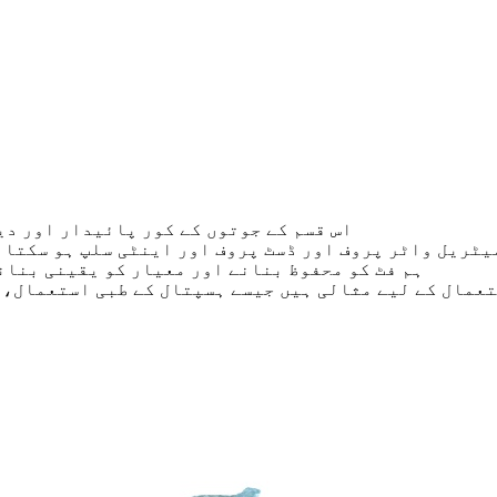
اس قسم کے جوتوں کے کور پائیدار اور دی
میٹریل واٹر پروف اور ڈسٹ پروف اور اینٹی سلپ ہو سکتا 
ہم فٹ کو محفوظ بنانے اور معیار کو یقینی بنان
تعمال کے لیے مثالی ہیں جیسے ہسپتال کے طبی استعمال،