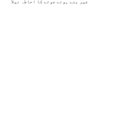
غیر بنے ہوئے جوتے کا احاطہ نیلا