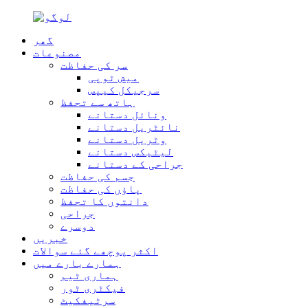
گھر
مصنوعات
سر کی حفاظت
میش ٹوپی
سرجیکل کیپس
ہاتھ سے تحفظ
ونائل دستانے
نائٹریل دستانے
وٹریل دستانے
لیٹیکس دستانے
جراحی کے دستانے
جسم کی حفاظت
پاؤں کی حفاظت
دانتوں کا تحفظ
جراحی
دوسرے
خبریں
اکثر پوچھے گئے سوالات
ہمارے بارے میں
ہماری ٹیم
فیکٹری ٹور
سرٹیفکیٹ