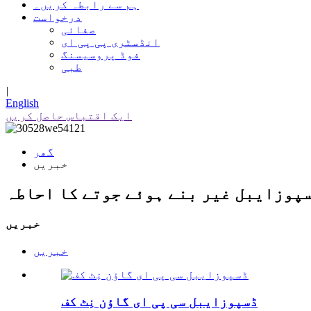
ہم سے رابطہ کریں۔
درخواست
صفائی
انڈسٹری پی پی ای
فوڈ پروسیسنگ
طبی
|
English
ایک اقتباس حاصل کریں
گھر
خبریں
پوزایبل غیر بنے ہوئے جوتے کا احاطہ
خبریں
خبریں
ڈسپوزایبل سی پی ای گاؤن نِٹ کف