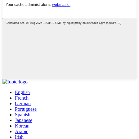
English
French
German
Portuguese
Spanish
Japanese
Korean
Arabic
Irish