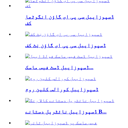
ڈسپوزایبل سی پی ای گاؤن انگوٹھا
کف
ڈسپوزایبل سی پی ای گاؤن نِٹ کف
ڈسپوزایبل ڈسٹ فیس ماسک...
ڈسپوزایبل کورالس کلین روم
ڈسپوزایبل نائٹریل دستانے B...