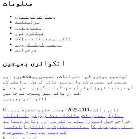
معلومات
ہمارے بارے میں
سرٹیفکیٹ
ہماری ٹیم
فیکٹری ٹور
اکثر پوچھے گئے سوالات
ہم سے رابطہ کریں۔
درخواست
انکوائری بھیجیں
لیتھیم بیٹری کی اختراعات، خصوصی پیشکشوں، اور
صنعت کی بصیرت کے بارے میں تازہ ترین اپ ڈیٹس کے
لیے ہمارے نیوز لیٹر کو سبسکرائب کریں — سیدھے آپ
کے ان باکس میں پہنچائے جائیں!
انکوائری بھیجیں
© کاپی رائٹ - 2010-2025 : جملہ حقوق محفوظ ہیں۔
نمایاں مصنوعات
,
سائٹ کا نقشہ
,
جوتوں کا احاطہ
,
جراحی چپل ڈسپوزایبل
,
نائٹریل اور ونائل دستانے
,
پہ تہبند
,
میڈیکل دستانے ملائیشیا
,
نائٹریل امتحان
کے دستانے
,
تمام مصنوعات
سماجی روابط: