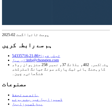
پوسٹ ٹائم: اگست 02-2025
ہم سے رابطہ کریں
ٹیلی فون:
+86-21-54335716
info@chongjen.com
ای میل:
پتہ:
کمرہ 402، بلڈنگ 37، نمبر 258 سنزہوان روڈ،
کاوہجنگ ہائی ٹیک پارک، سونگ جیانگ ڈسٹرکٹ،
شنگھائی، چین۔
مصنوعات
ہاتھ سے تحفظ
ڈسپوزایبل غیر بنے ہوئے
پیئ ڈسپوزایبل