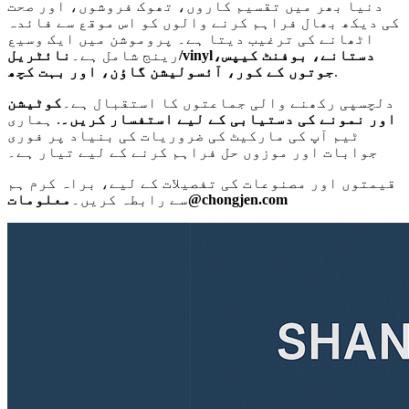
دنیا بھر میں تقسیم کاروں، تھوک فروشوں، اور صحت
کی دیکھ بھال فراہم کرنے والوں کو اس موقع سے فائدہ
اٹھانے کی ترغیب دیتا ہے۔ پروموشن میں ایک وسیع
دستانے، بوفنٹ کیپس،
/vinyl
رینج شامل ہے۔
نائٹریل
.
جوتوں کے کور، آئسولیشن گاؤن، اور بہت کچھ
دلچسپی رکھنے والی جماعتوں کا استقبال ہے۔
کوٹیشن
اور نمونے کی دستیابی کے لیے استفسار کریں۔
. ہماری
ٹیم آپ کی مارکیٹ کی ضروریات کی بنیاد پر فوری
جوابات اور موزوں حل فراہم کرنے کے لیے تیار ہے۔
قیمتوں اور مصنوعات کی تفصیلات کے لیے، براہ کرم ہم
@chongjen.com
سے رابطہ کریں۔
معلومات