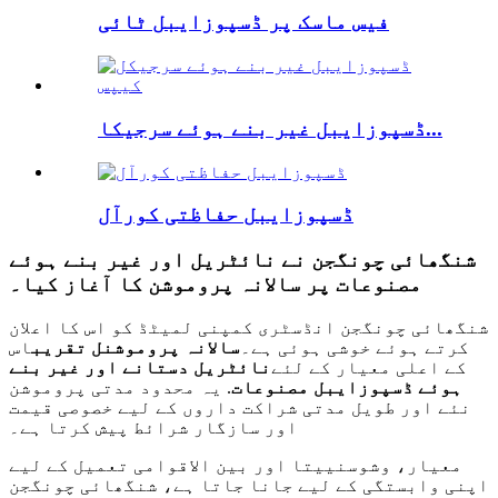
فیس ماسک پر ڈسپوزایبل ٹائی
ڈسپوزایبل غیر بنے ہوئے سرجیکا...
ڈسپوزایبل حفاظتی کورآل
شنگھائی چونگجن نے نائٹریل اور غیر بنے ہوئے
مصنوعات پر سالانہ پروموشن کا آغاز کیا۔
شنگھائی چونگجن انڈسٹری کمپنی لمیٹڈ کو اس کا اعلان
کرتے ہوئے خوشی ہوئی ہے۔
سالانہ پروموشنل تقریب
اس
کے اعلی معیار کے لئے
نائٹریل دستانے اور غیر بنے
ہوئے ڈسپوزایبل مصنوعات
. یہ محدود مدتی پروموشن
نئے اور طویل مدتی شراکت داروں کے لیے خصوصی قیمت
اور سازگار شرائط پیش کرتا ہے۔
معیار، وشوسنییتا اور بین الاقوامی تعمیل کے لیے
اپنی وابستگی کے لیے جانا جاتا ہے، شنگھائی چونگجن