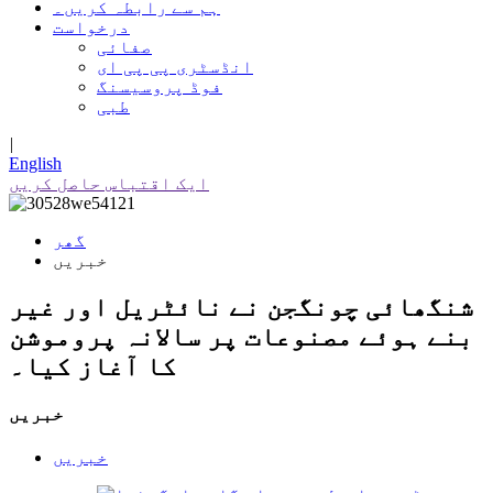
ہم سے رابطہ کریں۔
درخواست
صفائی
انڈسٹری پی پی ای
فوڈ پروسیسنگ
طبی
|
English
ایک اقتباس حاصل کریں
گھر
خبریں
شنگھائی چونگجن نے نائٹریل اور غیر
بنے ہوئے مصنوعات پر سالانہ پروموشن
کا آغاز کیا۔
خبریں
خبریں