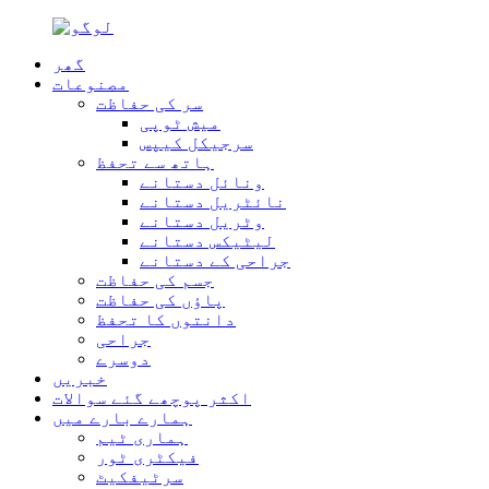
گھر
مصنوعات
سر کی حفاظت
میش ٹوپی
سرجیکل کیپس
ہاتھ سے تحفظ
ونائل دستانے
نائٹریل دستانے
وٹریل دستانے
لیٹیکس دستانے
جراحی کے دستانے
جسم کی حفاظت
پاؤں کی حفاظت
دانتوں کا تحفظ
جراحی
دوسرے
خبریں
اکثر پوچھے گئے سوالات
ہمارے بارے میں
ہماری ٹیم
فیکٹری ٹور
سرٹیفکیٹ