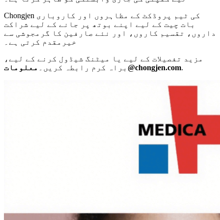
Chongjen کی ٹیم پروڈکٹ کے مظاہروں اور کاروباری
بات چیت کے لیے اپنے بوتھ پر جانے کے لیے شراکت
داروں، تقسیم کاروں، اور نئے صارفین کا گرمجوشی سے
خیرمقدم کرتی ہے۔
مزید تفصیلات کے لیے یا میٹنگ شیڈول کرنے کے لیے،
.
@chongjen.com
براہ کرم رابطہ کریں۔
معلومات