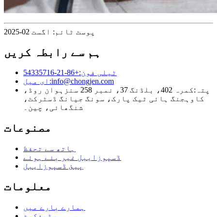
پوسٹ ٹائم: اگست 02-2025
ہم سے رابطہ کریں
ٹیلی فون:
+86-21-54335716
info@chongjen.com
ای میل:
پتہ:
کمرہ 402، بلڈنگ 37، نمبر 258 سنزہوان روڈ،
کاوہجنگ ہائی ٹیک پارک، سونگ جیانگ ڈسٹرکٹ،
شنگھائی، چین۔
مصنوعات
ہاتھ سے تحفظ
ڈسپوزایبل غیر بنے ہوئے
پیئ ڈسپوزایبل
معلومات
ہمارے بارے میں
سرٹیفکیٹ