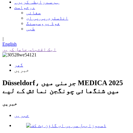
ہم سے رابطہ کریں۔
درخواست
صفائی
انڈسٹری پی پی ای
فوڈ پروسیسنگ
طبی
|
English
ایک اقتباس حاصل کریں
گھر
خبریں
Düsseldorf، جرمنی میں MEDICA 2025
میں شنگھائی چونگجن نمائش کے لیے
خبریں
خبریں