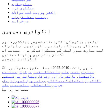
ہماری ٹیم
فیکٹری ٹور
اکثر پوچھے گئے سوالات
ہم سے رابطہ کریں۔
درخواست
انکوائری بھیجیں
لیتھیم بیٹری کی اختراعات، خصوصی پیشکشوں، اور
صنعت کی بصیرت کے بارے میں تازہ ترین اپ ڈیٹس کے
لیے ہمارے نیوز لیٹر کو سبسکرائب کریں — سیدھے آپ
کے ان باکس میں پہنچائے جائیں!
انکوائری بھیجیں
© کاپی رائٹ - 2010-2025 : جملہ حقوق محفوظ ہیں۔
نمایاں مصنوعات
,
سائٹ کا نقشہ
,
میڈیکل دستانے
ملائیشیا
,
نائٹریل اور ونائل دستانے
,
پہ تہبند
,
نائٹریل امتحان کے دستانے
,
جراحی چپل ڈسپوزایبل
,
جوتوں کا احاطہ
,
تمام مصنوعات
سماجی روابط: