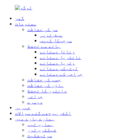
گھر
مصنوعات
سر کی حفاظت
میش ٹوپی
سرجیکل کیپس
ہاتھ سے تحفظ
ونائل دستانے
نائٹریل دستانے
وٹریل دستانے
لیٹیکس دستانے
جراحی کے دستانے
جسم کی حفاظت
پاؤں کی حفاظت
دانتوں کا تحفظ
جراحی
دوسرے
خبریں
اکثر پوچھے گئے سوالات
ہمارے بارے میں
ہماری ٹیم
فیکٹری ٹور
سرٹیفکیٹ