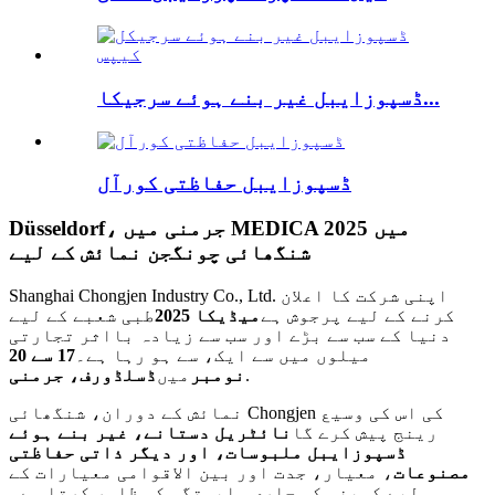
ڈسپوزایبل غیر بنے ہوئے سرجیکا...
ڈسپوزایبل حفاظتی کورآل
Düsseldorf، جرمنی میں MEDICA 2025 میں
شنگھائی چونگجن نمائش کے لیے
Shanghai Chongjen Industry Co., Ltd. اپنی شرکت کا اعلان
کرنے کے لیے پرجوش ہے
میڈیکا 2025
طبی شعبے کے لیے
دنیا کے سب سے بڑے اور سب سے زیادہ بااثر تجارتی
میلوں میں سے ایک، سے ہو رہا ہے۔
17 سے 20
.
نومبر
میں
ڈسلڈورف، جرمنی
نمائش کے دوران، شنگھائی Chongjen کی اس کی وسیع
رینج پیش کرے گا
نائٹریل دستانے، غیر بنے ہوئے
ڈسپوزایبل ملبوسات، اور دیگر ذاتی حفاظتی
مصنوعات
، معیار، جدت اور بین الاقوامی معیارات کے
لیے کمپنی کی جاری وابستگی کو ظاہر کرتا ہے۔